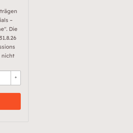
rträgen
als –
e". Die
1.8.26
ssions
 nicht
+