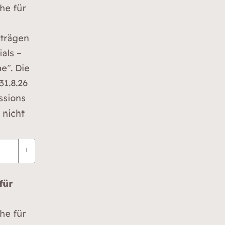
he für
rträgen
als –
e". Die
1.8.26
ssions
 nicht
+
für
he für