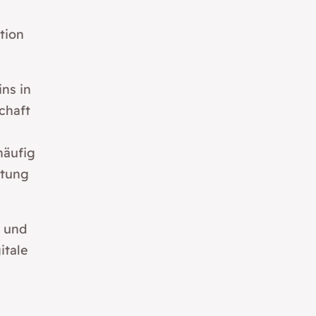
tion
ins in
chaft
häufig
itung
t und
itale