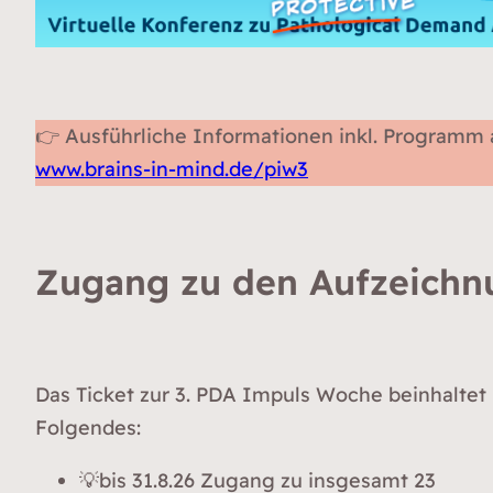
👉 Ausführliche Informationen inkl. Programm al
www.brains-in-mind.de/piw3
Zugang zu den Aufzeichn
Das Ticket zur 3. PDA Impuls Woche beinhaltet
Folgendes:
💡bis 31.8.26 Zugang zu insgesamt 23