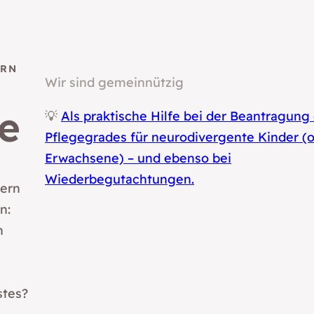
ERN
Wir sind gemeinnützig
e
💡
Als praktische Hilfe bei der Beantragung
Pflegegrades für neurodivergente Kinder (
Erwachsene) – und ebenso bei
Wiederbegutachtungen.
tern
n:
n
stes?