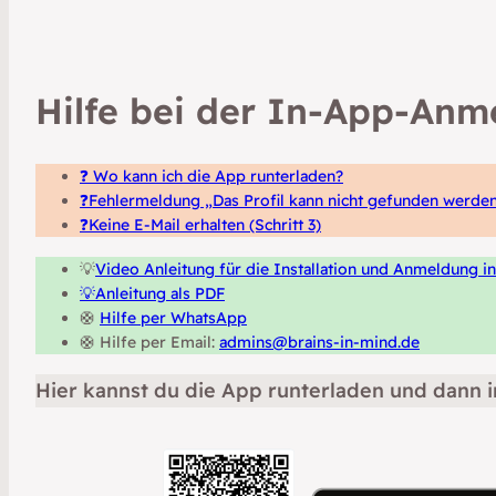
Hilfe bei der In-App-An
❓
Wo kann ich die App runterladen?
❓Fehlermeldung „Das Profil kann nicht gefunden werde
❓Keine E-Mail erhalten (Schritt 3)
💡
Video Anleitung für die Installation und Anmeldung i
💡Anleitung als PDF
🛟
Hilfe per WhatsApp
🛟 Hilfe per Email:
admins@brains-in-mind.de
Hier kannst du die App runterladen und dann in