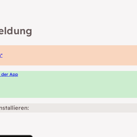
meldung
n“
n der App
stallieren: